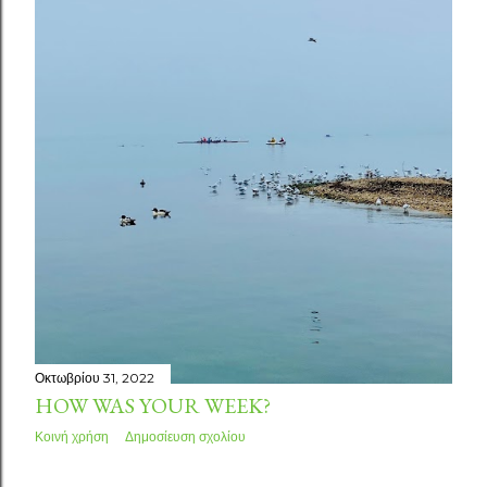
σ
ε
ι
ς
Οκτωβρίου 31, 2022
HOW WAS YOUR WEEK?
Κοινή χρήση
Δημοσίευση σχολίου