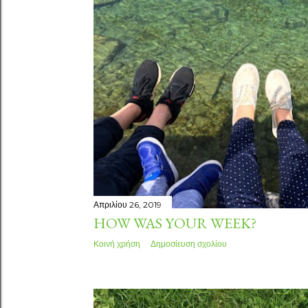
τ
ή
σ
ε
ι
ς
Απριλίου 26, 2019
HOW WAS YOUR WEEK?
Κοινή χρήση
Δημοσίευση σχολίου