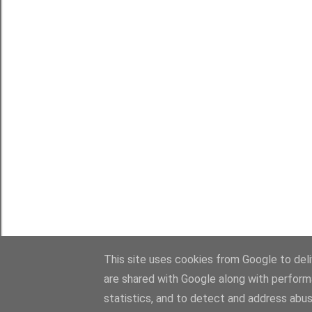
This site uses cookies from Google to deliv
are shared with Google along with perform
statistics, and to detect and address abus