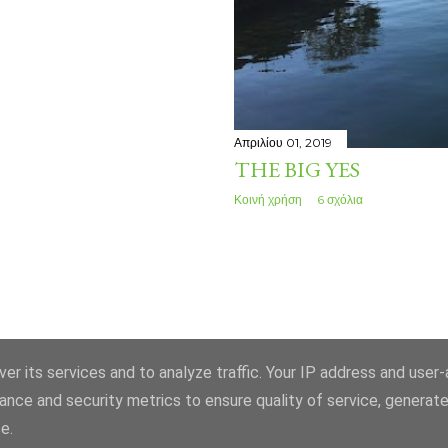
Απριλίου 01, 2019
THE BIG YES
Κοινή χρήση
6 σχόλια
er its services and to analyze traffic. Your IP address and user
ance and security metrics to ensure quality of service, generat
Από το Blogger
e.