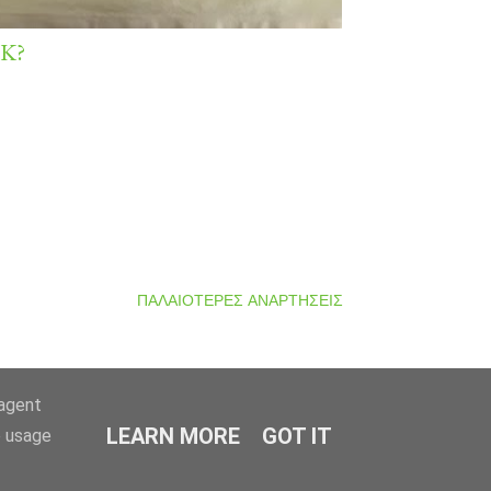
K?
ΠΑΛΑΙΌΤΕΡΕΣ ΑΝΑΡΤΉΣΕΙΣ
-agent
LEARN MORE
GOT IT
e usage