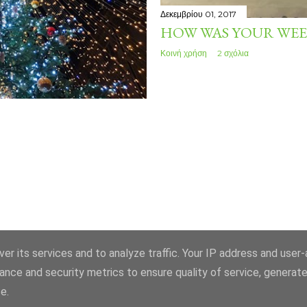
Δεκεμβρίου 01, 2017
HOW WAS YOUR WEE
Κοινή χρήση
2 σχόλια
er its services and to analyze traffic. Your IP address and user
ance and security metrics to ensure quality of service, generat
Από το Blogger
e.