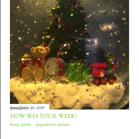
σ
ε
ι
ς
Δεκεμβρίου 29, 2017
HOW WAS YOUR WEEK?
Κοινή χρήση
Δημοσίευση σχολίου