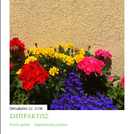
σ
ε
ι
ς
Οκτωβρίου 22, 2018
ΕΜΠΡΆΚΤΩΣ
Κοινή χρήση
Δημοσίευση σχολίου