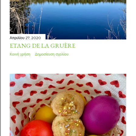
σ
ε
ι
Απριλίου 27, 2020
ς
ETANG DE LA GRUÈRE
Κοινή χρήση
Δημοσίευση σχολίου