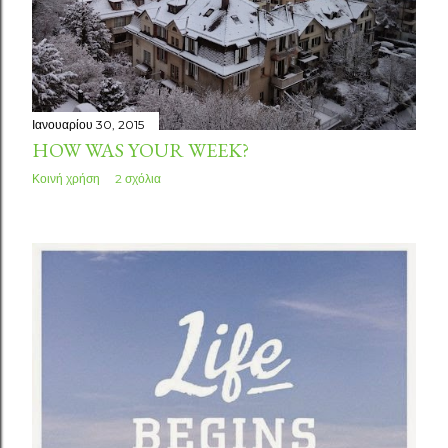
σ
ε
ι
Ιανουαρίου 30, 2015
ς
HOW WAS YOUR WEEK?
Κοινή χρήση
2 σχόλια