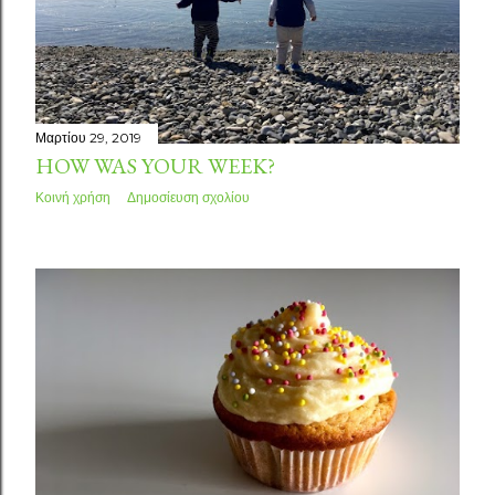
σ
ε
ι
Μαρτίου 29, 2019
ς
HOW WAS YOUR WEEK?
Κοινή χρήση
Δημοσίευση σχολίου