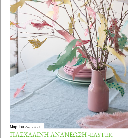
σ
ε
ι
ς
Μαρτίου 24, 2021
ΠΑΣΧΑΛΙΝΉ ΑΝΑΝΈΩΣΗ -EASTER