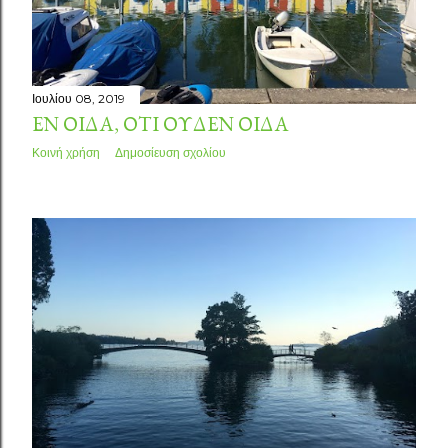
Ιουλίου 08, 2019
ἝΝ ΟἾΔΑ, ὍΤΙ ΟΥ̓ΔΈΝ ΟἾΔΑ
Κοινή χρήση
Δημοσίευση σχολίου