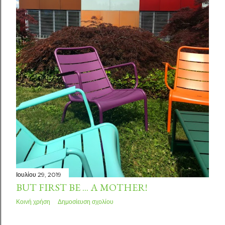
σ
ε
ι
ς
Ιουλίου 29, 2019
BUT FIRST BE ... A MOTHER!
Κοινή χρήση
Δημοσίευση σχολίου