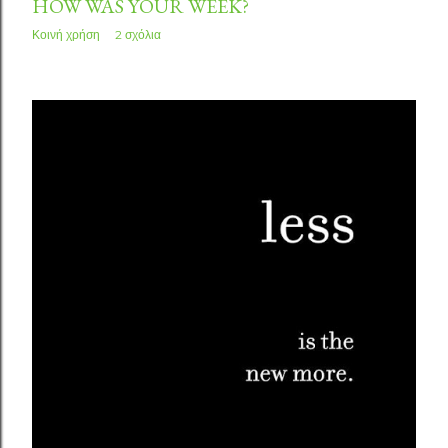
HOW WAS YOUR WEEK?
Κοινή χρήση
2 σχόλια