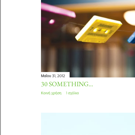
τ
ή
σ
ε
ι
ς
Μαΐου 31, 2012
30 SOMETHING...
Κοινή χρήση
1 σχόλιο