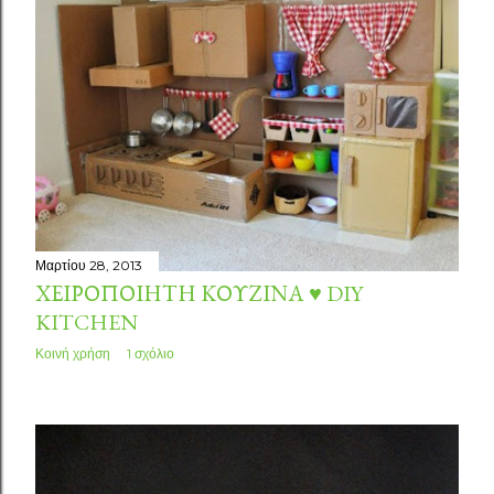
σ
ε
ι
ς
Μαρτίου 28, 2013
ΧΕΙΡΟΠΟΊΗΤΗ ΚΟΥΖΊΝΑ ♥ DIY
KITCHEN
Κοινή χρήση
1 σχόλιο