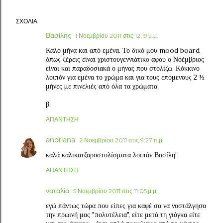
ΣΧΌΛΙΑ
Βασίλης
1 Νοεμβρίου 2011 στις 12:19 μ.μ.
Καλό μήνα και από εμένα. Το δικό μου mood board
όπως ξέρεις είναι χριστουγεννιάτικο αφού ο Νοέμβριος
είναι και παραδοσιακά ο μήνας που στολίζω. Κόκκινο
λοιπόν για εμένα το χρώμα και για τους επόμενους 2 ½
μήνες με πινελιές από όλα τα χρώματα.
β.
ΑΠΆΝΤΗΣΗ
andriana
2 Νοεμβρίου 2011 στις 9:27 π.μ.
καλά καλικατζαροστολίσματα λοιπόν Βασίλη!
ΑΠΆΝΤΗΣΗ
ναταλία
5 Νοεμβρίου 2011 στις 11:05 μ.μ.
εγώ πάντως τώρα που είπες για καφέ σα να νοστάλγησα
την πρωινή μας "πολυτέλεια", είτε μετά τη γιόγκα είτε