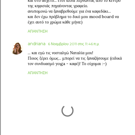
και στο άσχετο... έτσι απλά περνώντας από το κέντρο
της κηφισιάς πηγαίνοντας γραφείο.
ανυπομονώ να ξαναβρεθούμε για ένα καφεδάκι...
και δεν έχω πρόβλημα το δικό μου mood board να
έχει αυτό το χρώμα κάθε μήνα:)
ΑΠΆΝΤΗΣΗ
andriana
6 Νοεμβρίου 2011 στις 11:46 π.μ.
... και εγώ τις νοσταλγώ Ναταλία μου!
Ποιος ξέρει όμως... μπορεί να τις ξαναζήσουμε (ειδικά
τον συνδυασμό yoga - καφέ)! Το εύχομαι :-)
ΑΠΆΝΤΗΣΗ