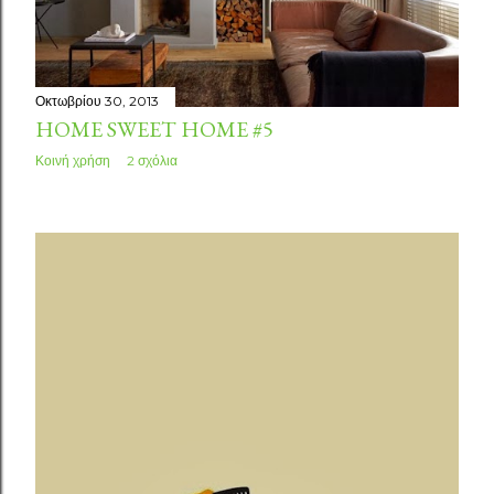
σ
ε
ι
Οκτωβρίου 30, 2013
HOME SWEET HOME #5
ς
Κοινή χρήση
2 σχόλια