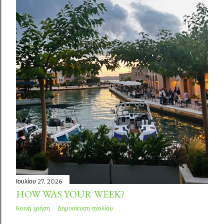
σ
ε
ι
ς
Ιουλίου 27, 2026
HOW WAS YOUR WEEK?
Κοινή χρήση
Δημοσίευση σχολίου