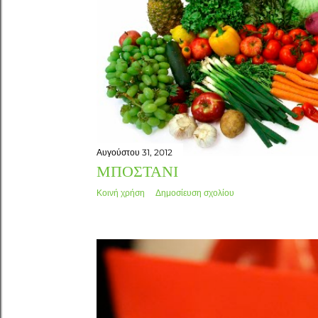
τ
ή
σ
ε
ι
ς
Αυγούστου 31, 2012
ΜΠΟΣΤΆΝΙ
Κοινή χρήση
Δημοσίευση σχολίου