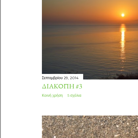
τ
ή
σ
ε
ι
ς
Σεπτεμβρίου 29, 2014
ΔΙΑΚΟΠΉ #3
Κοινή χρήση
5 σχόλια