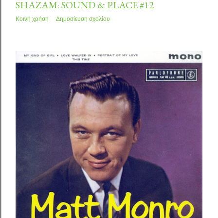
SHAZAM: SOUND & PLACE #12
Κοινή χρήση
Δημοσίευση σχολίου