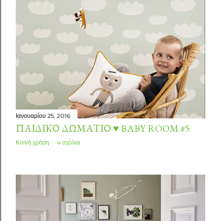
σ
ε
ι
ς
Ιανουαρίου 25, 2016
ΠΑΙΔΙΚΌ ΔΩΜΆΤΙΟ ♥ BABY ROOM #5
Κοινή χρήση
4 σχόλια