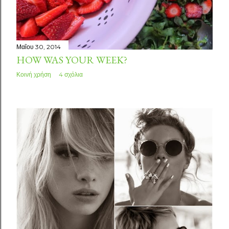
σ
ε
ι
Μαΐου 30, 2014
HOW WAS YOUR WEEK?
ς
Κοινή χρήση
4 σχόλια