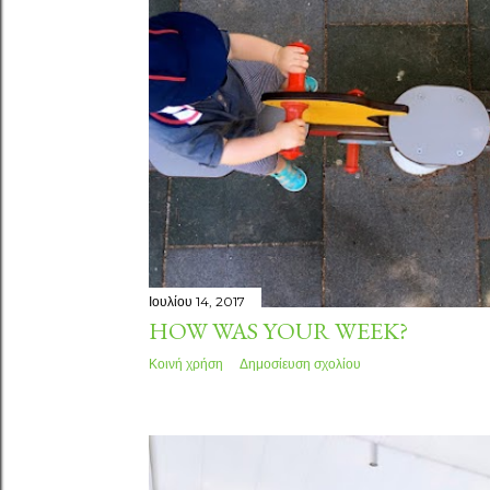
τ
ή
σ
ε
ι
ς
Ιουλίου 14, 2017
HOW WAS YOUR WEEK?
Κοινή χρήση
Δημοσίευση σχολίου