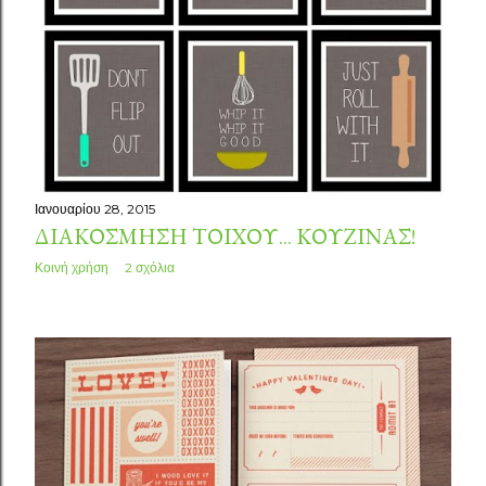
σ
ε
ι
ς
Ιανουαρίου 28, 2015
ΔΙΑΚΌΣΜΗΣΗ ΤΟΊΧΟΥ... ΚΟΥΖΊΝΑΣ!
Κοινή χρήση
2 σχόλια