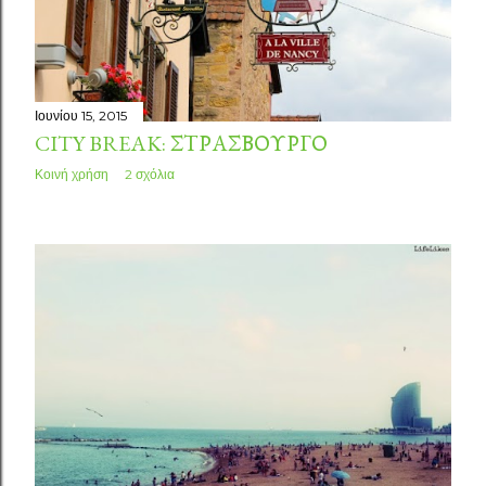
σ
ε
ι
Ιουνίου 15, 2015
CITY BREAK: ΣΤΡΑΣΒΟΎΡΓΟ
ς
Κοινή χρήση
2 σχόλια