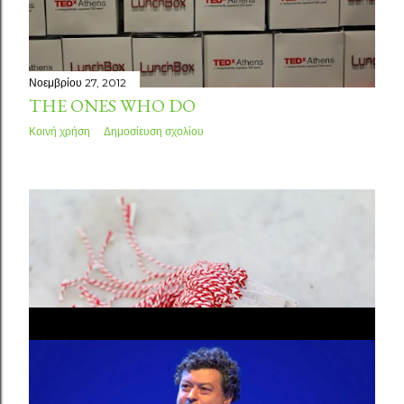
σ
ε
ι
Νοεμβρίου 27, 2012
THE ONES WHO DO
ς
Κοινή χρήση
Δημοσίευση σχολίου