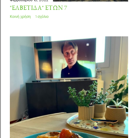
"ΕΛΒΕΤΊΔΑ" ΕΤΏΝ 7
Κοινή χρήση
1 σχόλιο