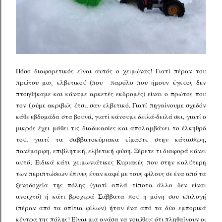
Πόσο διαφορετικός είναι αυτός ο χειμώνας! Γιατί πέραν του
πρώτου μας ελβετικού (που παρόλο που ήμουν έγκυος δεν
πτοηθήκαμε και κάναμε αρκετές εκδρομές) είναι ο πρώτος που
τον ζούμε ακριβώς έτσι, σαν ελβετικό. Γιατί πηγαίνουμε σχεδόν
κάθε εβδομάδα στα βουνά, γιατί κάνουμε δειλά-δειλά σκι, γιατί ο
μικρός έχει μάθει τις διαδικασίες και απολαμβάνει το έλκηθρό
του, γιατί τα σαββατοκύριακα είμαστε στην κάτασπρη,
πανέμορφη, επιβλητική, ελβετική φύση. Ξέρετε τι διαφορά κάνει
αυτό; Ειδικά κάτι χειμωνιάτικες Κυριακές που στην καλύτερη
των περιπτώσεων έπινες έναν καφέ με τους φίλους σε ένα από τα
ξενοδοχεία της πόλης (γιατί απλά τίποτα άλλο δεν είναι
ανοιχτό) ή κάτι βροχερά Σάββατα που η μόνη σου επιλογή
(πέραν από τα σπίτια φίλων) ήταν ένα από τα δύο εμπορικά
κέντρα της πόλης! Είναι μια ανάσα να νοιώθεις ότι πληθαίνουν οι