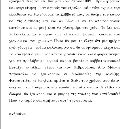
έχουμε πίστες του σκι που μας καλύπτουν 100%. Προχωρήσαμε
και στην κίνηση - ματ αγοράς του εξοπλισμού, οπότε έχουμε την
ελευθερία να ξυπνήσουμε το Σάββατό μας, να δούμε τον καιρό
και τις διαθέσεις μας και αν θέλουμε να το αποφασίσουμε
επιτόπου και σε μισή ώρα να γλιστράμε στο χιόνι. Το λες και
πολυτέλεια. Στην υγειά των ελβετικών βουνών λοιπόν, του
χιονιού και του χειμώνα. Ποιος θα μου το έλεγε ότι μία ημέρα
εγώ, γέννημα - θρέμα καλοκαιρινό ον, θα σκεφτόμουν μέχρι και
να κρατήσει ο χειμώνας και να χιονίσει κανά - δυο φορές ακόμα
για να προλάβουμε μερικά ακόμα βουνίσια σαββατοκύριακα!
Εντάξει, εντάξει... μέχρι και τον Φεβρουάριο. Από Μάρτη
παρακαλώ να ξεκινήσουν οι διαδικασίες της άνοιξης.
Φανταστείτε τι θα γίνει, πρώτα ο Θεός, του χρόνου που όπως
δείχνουν τα πράγματα, και εφόσον είμαστε ακόμα σε ελβετικό
έδαφος, θα ξεκινήσει και ο μικρός τις πρώτες του κατεβασιές!
Προς το παρόν, σας αφήνω σε αυτή την ομορφιά.
ανδριάνα