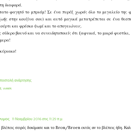
τη διαφορά.
ατο φαγητό το μπριάμ! Σε ένα πυρέξ χωράς όλο το μεγαλείο της φύ
ζωής στην κουζίνα σου) και αυτό μαγικά μετατρέπεται σε ένα θεσπ
αούρτι και φρέσκο ψωμί και το απογειώνεις.
ς σίδερο βουνό και να συνειδητοποιείς ότι ξαφνικά, το μικρό φυστίκι
ήμερα!
κύριακο!
ποστολή ανάρτησης
α
week
υμος
11 Νοεμβρίου 2016 στις 11:29 π.μ.
βλέπεις σειρές δοκίμασε και το Bron/Broen εκτός αν το βλέπεις ήδη. Καλ