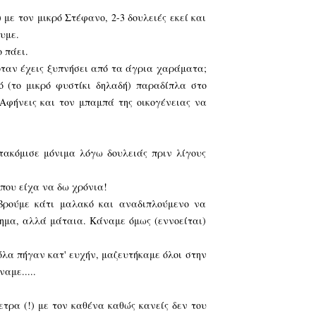
με τον μικρό Στέφανο, 2-3 δουλειές εκεί και
υμε.
 πάει.
 όταν έχεις ξυπνήσει από τα άγρια χαράματα;
ό (το μικρό φυστίκι δηλαδή) παραδίπλα στο
Αφήνεις και τον μπαμπά της οικογένειας να
τακόμισε μόνιμα λόγω δουλειάς πριν λίγους
 που είχα να δω χρόνια!
βρούμε κάτι μαλακό και αναδιπλούμενο να
ημα, αλλά μάταια. Κάναμε όμως (εννοείται)
όλα πήγαν κατ' ευχήν, μαζευτήκαμε όλοι στην
αμε.....
τρα (!) με τον καθένα καθώς κανείς δεν του