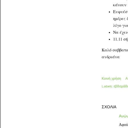
κάνουν 
Ευφυέστ
ημέρες 
λίγο γι
Να έχει
11.11 σ
Καλό σαββατο
ανδριάνα
Κοινή χρήση
Α
Labels:
εβδομάδ
ΣΧΌΛΙΑ
Ανών
Αφού 