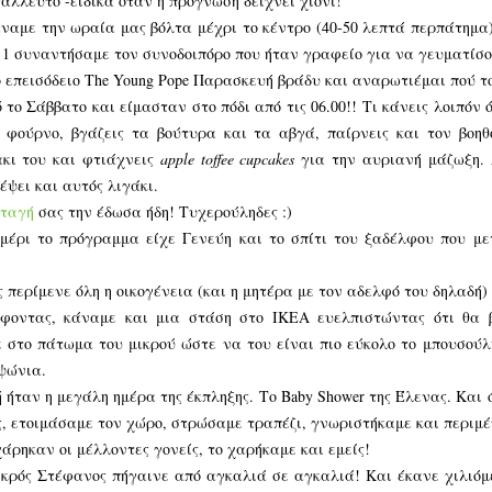
άλλευτο -ειδικά όταν η πρόγνωση δείχνει χιόνι!
άναμε την ωραία μας βόλτα μέχρι το κέντρο (40-50 λεπτά περπάτημα) 
 1 συναντήσαμε τον συνοδοιπόρο που ήταν γραφείο για να γευματίσο
 επεισόδειο The Young Pope Παρασκευή βράδυ και αναρωτιέμαι πού το
 το Σάββατο και είμασταν στο πόδι από τις 06.00!! Τι κάνεις λοιπόν
 φούρνο, βγάζεις τα βούτυρα και τα αβγά, παίρνεις και τον βοηθ
κι του και φτιάχνεις
apple toffee cupcakes
για την αυριανή μάζωξη. 
έψει και αυτός λιγάκι.
ταγή
σας την έδωσα ήδη! Τυχερούληδες :)
μέρι το πρόγραμμα είχε Γενεύη και το σπίτι του ξαδέλφου που με
ς περίμενε όλη η οικογένεια (και η μητέρα με τον αδελφό του δηλαδή)
έφοντας, κάναμε και μια στάση στο ΙΚΕΑ ευελπιστώντας ότι θα 
 στο πάτωμα του μικρού ώστε να του είναι πιο εύκολο το μπουσούλ
ψώνια.
 ήταν η μεγάλη ημέρα της έκπληξης. Το Baby Shower της Έλενας. Και 
, ετοιμάσαμε τον χώρο, στρώσαμε τραπέζι, γνωριστήκαμε και περιμέν
χάρηκαν οι μέλλοντες γονείς, το χαρήκαμε και εμείς!
ικρός Στέφανος πήγαινε από αγκαλιά σε αγκαλιά! Και έκανε χιλιόμε