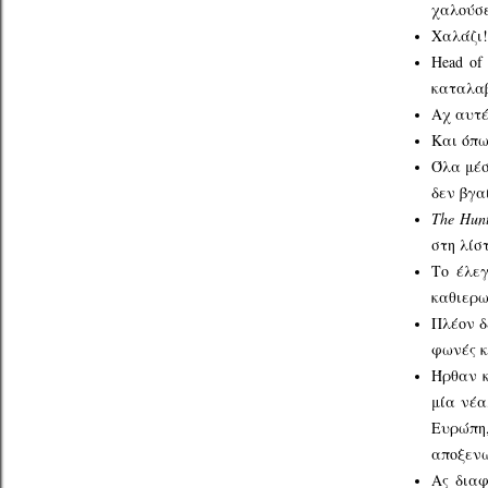
χαλούσε
Χαλάζι!
Head of
καταλαβ
Αχ αυτέ
Και όπω
Όλα μέσ
δεν βγα
The Hun
στη λίσ
Το έλεγ
καθιερω
Πλέον δ
φωνές κ
Ήρθαν κ
μία νέα
Ευρώπη,
αποξενω
Ας διαφ