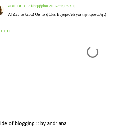
andriana
13 Νοεμβρίου 2016 στις 6:58 μ.μ.
Α! Δεν το ξέρω! Θα το ψάξω. Ευχαριστώ για την πρόταση :)
ΝΤΗΣΗ
side of blogging :: by andriana