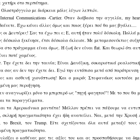
 χατήρι στο περπάτημα.
 Ολοστρόγγυλο με διάρκεια μόλις λίγων λεπτών.
 Internal Communications -Cartier. Όταν διάβασα την αγγελία, my hea
αίνετε. Έχω κάνει άλλες όμως και ποιος ξέρει πού θα μας βγάλει....
ς οι Δευτέρες! Σας τα έχω πει ε; Ε, αυτή ήταν πολύ δύσκολη. Πολλά
ς δύσκολα ξεκίνησε, έτσι δύσκολα έκλεισε. Με μεταμεσονύκτιες συζητ
α στο πρόγραμμα είναι όμως. Η ζωή δεν είναι flat. Και θεωρώ ότι αυτ
ίνει ποτέ χαμένος.
t
. Την έχετε δει την ταινία; Είναι Δανέζικη, σοκαριστικά ρεαλιστικ
τα σας αν δεν την έχετε δει. Εγώ την εντόπισα μετά από παρότρυνση 
ες και ασθενή χιονόπτωση! Και ο μικρός Στεφανάκος κοιτούσε 
μένη μας περιήγηση.
εν αναγνωρίζει μόνο το μπιμπερό ως "πηγή φαγητού"! Με το που θα μ
αι τα παραγγέλματα.
αι τα Αμερικάνικα μαντάτα! Μάλλον πρέπει να πάψουμε να εντυπω
, σκληρή πραγματικότητα έχει ήδη ανατείλει. Ναι, μετά την Χρυσή 
 το Brexit, τον Trump. Είτε σχετίζονται όλα αυτά μεταξύ τους 
μένη πραγματικότητα.
υλάξει ο καθένας μας τις αξίες του και ας προσπαθήσουμε να δημ