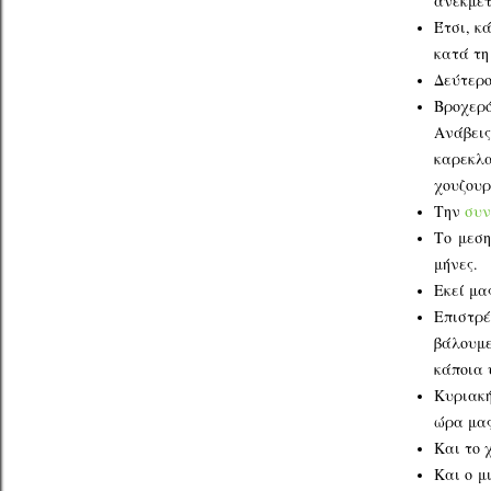
ανεκμετ
Έτσι, κ
κατά τη
Δεύτερο
Βροχερό
Ανάβεις
καρεκλα
χουζουρ
Την
συν
Το μεση
μήνες.
Εκεί μα
Επιστρ
βάλουμε
κάποια 
Κυριακή
ώρα μας
Και το 
Και ο μ