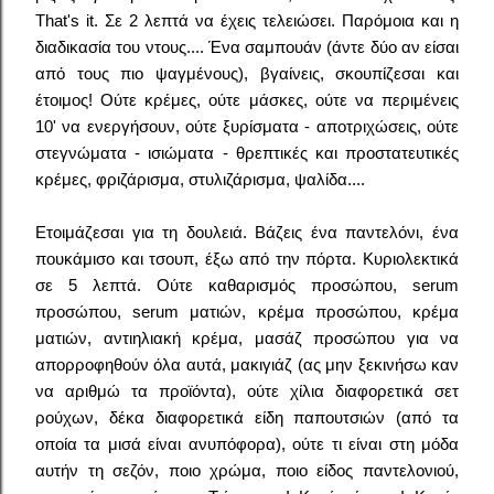
That's it. Σε 2 λεπτά να έχεις τελειώσει. Παρόμοια και η
διαδικασία του ντους.... Ένα σαμπουάν (άντε δύο αν είσαι
από τους πιο ψαγμένους), βγαίνεις, σκουπίζεσαι και
έτοιμος! Ούτε κρέμες, ούτε μάσκες, ούτε να περιμένεις
10' να ενεργήσουν, ούτε ξυρίσματα - αποτριχώσεις, ούτε
στεγνώματα - ισιώματα - θρεπτικές και προστατευτικές
κρέμες, φριζάρισμα, στυλιζάρισμα, ψαλίδα....
Ετοιμάζεσαι για τη δουλειά. Βάζεις ένα παντελόνι, ένα
πουκάμισο και τσουπ, έξω από την πόρτα. Κυριολεκτικά
σε 5 λεπτά. Ούτε καθαρισμός προσώπου, serum
προσώπου, serum ματιών, κρέμα προσώπου, κρέμα
ματιών, αντιηλιακή κρέμα, μασάζ προσώπου για να
απορροφηθούν όλα αυτά, μακιγιάζ (ας μην ξεκινήσω καν
να αριθμώ τα προϊόντα), ούτε χίλια διαφορετικά σετ
ρούχων, δέκα διαφορετικά είδη παπουτσιών (από τα
οποία τα μισά είναι ανυπόφορα), ούτε τι είναι στη μόδα
αυτήν τη σεζόν, ποιο χρώμα, ποιο είδος παντελονιού,