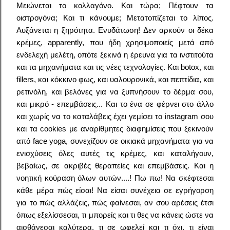
Μειώνεται το κολλαγόνο. Και τώρα; Πέφτουν τα
οιστρογόνα; Και τι κάνουμε; Μετατοπίζεται το λίπος.
Αυξάνεται η ξηρότητα. Ενυδάτωση! Δεν αρκούν οι δέκα
κρέμες, apparently, που ήδη χρησιμοποιείς μετά από
ενδελεχή μελέτη, οπότε ξεκινά η έρευνα για τα ινστιτούτα
και τα μηχανήματα και τις νέες τεχνολογίες. Και botox, και
fillers, και κόκκινο φως, και υαλουρονικά, και πεπτίδια, και
ρετινόλη, και βελόνες για να ξυπνήσουν το δέρμα σου,
και μικρό - επεμβάσεις... Και το ένα σε φέρνει στο άλλο
και χωρίς να το καταλάβεις έχει γεμίσει το instagram σου
και τα cookies με αναρίθμητες διαφημίσεις που ξεκινούν
από face yoga, συνεχίζουν σε οικιακά μηχανήματα για να
ενισχύσεις όλες αυτές τις κρέμες, και καταλήγουν,
βεβαίως, σε ακριβές θεραπείες και επεμβάσεις. Και η
νοητική κούραση όλων αυτών....! Πω πω! Να σκέφτεσαι
κάθε μέρα πώς είσαι! Να είσαι συνέχεια σε εγρήγορση
για το πώς αλλάζεις, πώς φαίνεσαι, αν σου αρέσεις έτσι
όπως εξελίσσεσαι, τι μπορείς και τι θες να κάνεις ώστε να
αισθάνεσαι καλύτερα, τι σε ωφελεί και τι όχι, τι είναι