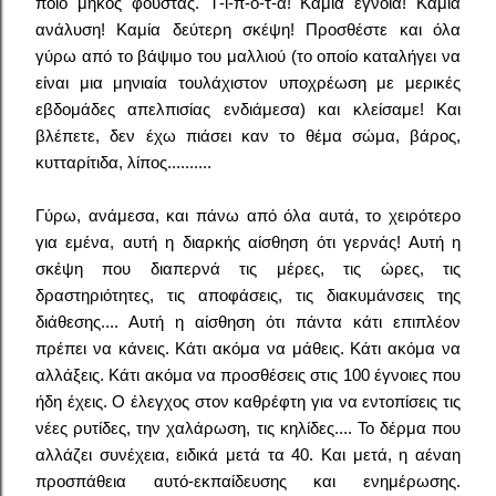
ποιο μήκος φούστας. Τ-ί-π-ο-τ-α! Καμία έγνοια! Καμία
ανάλυση! Καμία δεύτερη σκέψη! Προσθέστε και όλα
γύρω από το βάψιμο του μαλλιού (το οποίο καταλήγει να
είναι μια μηνιαία τουλάχιστον υποχρέωση με μερικές
εβδομάδες απελπισίας ενδιάμεσα) και κλείσαμε! Και
βλέπετε, δεν έχω πιάσει καν το θέμα σώμα, βάρος,
κυτταρίτιδα, λίπος..........
Γύρω, ανάμεσα, και πάνω από όλα αυτά, το χειρότερο
για εμένα, αυτή η διαρκής αίσθηση ότι γερνάς! Αυτή η
σκέψη που διαπερνά τις μέρες, τις ώρες, τις
δραστηριότητες, τις αποφάσεις, τις διακυμάνσεις της
διάθεσης.... Αυτή η αίσθηση ότι πάντα κάτι επιπλέον
πρέπει να κάνεις. Κάτι ακόμα να μάθεις. Κάτι ακόμα να
αλλάξεις. Κάτι ακόμα να προσθέσεις στις 100 έγνοιες που
ήδη έχεις. Ο έλεγχος στον καθρέφτη για να εντοπίσεις τις
νέες ρυτίδες, την χαλάρωση, τις κηλίδες.... Το δέρμα που
αλλάζει συνέχεια, ειδικά μετά τα 40. Και μετά, η αέναη
προσπάθεια αυτό-εκπαίδευσης και ενημέρωσης.