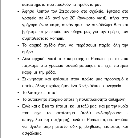
καταστήματα που πουλούν τα προϊόντα μας.
Άφησα λοιπόν τον Στεφανάκο στο σχολείο, έφτασα στο
γραφείο σε 45' αντί για 20' (άγνωστο γιατί), πήρα στα
γρήγορα έναν καφέ, συνάντησα τον συνάδελφο Ben και
βρήκαμε στην είσοδο τον οδηγό μας για την ημέρα, τον
συμπαθέστατο Romain.
Το αρχικό σχέδιο ήταν να περάσουμε παρέα όλη την
ημέρα.
Λέω αρχικό, γιατί ο κακομοίρης ο Romain, με το που
πάρκαρε στο γραφείο συνειδητοποίησε ότι έχει πατήσει
καρφί με την ρόδα.
Ξεκινήσαμε και φτάσαμε στον πρώτο μας προορισμό ο
οποίος όλως τυχαίως ήταν ένα βενζινάδικο - συνεργείο.
Το λάστιχο.... πίτα!
Το αυτοκίνητο εταιρικό οπότε η πολυπλοκότητα αυξημένη.
Εγώ και ο Ben τα είπαμε, και μεταξύ μας, και με την κυρία
που είχε το κατάστημα (πολύ ενδιαφέρουσα -
επαγγελματική συζήτηση), ενώ ο Romain προσπαθούσε
να βγάλει άκρη μεταξύ οδικής βοήθειας, εταιρείας και
ασφάλειας.