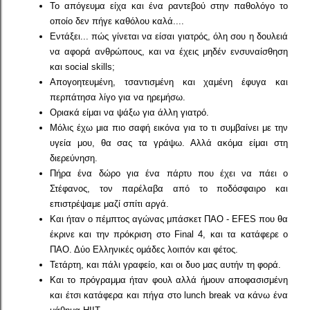
Το απόγευμα είχα και ένα ραντεβού στην παθολόγο το
οποίο δεν πήγε καθόλου καλά....
Εντάξει... πώς γίνεται να είσαι γιατρός, όλη σου η δουλειά
να αφορά ανθρώπους, και να έχεις μηδέν ενσυναίσθηση
και social skills;
Απογοητευμένη, τσαντισμένη και χαμένη έφυγα και
περπάτησα λίγο για να ηρεμήσω.
Οριακά είμαι να ψάξω για άλλη γιατρό.
Μόλις έχω μια πιο σαφή εικόνα για το τι συμβαίνει με την
υγεία μου, θα σας τα γράψω. Αλλά ακόμα είμαι στη
διερεύνηση.
Πήρα ένα δώρο για ένα πάρτυ που έχει να πάει ο
Στέφανος, τον παρέλαβα από το ποδόσφαιρο και
επιστρέψαμε μαζί σπίτι αργά.
Και ήταν ο πέμπτος αγώνας μπάσκετ ΠΑΟ - EFES που θα
έκρινε και την πρόκριση στο Final 4, και τα κατάφερε ο
ΠΑΟ. Δύο Ελληνικές ομάδες λοιπόν και φέτος.
Τετάρτη, και πάλι γραφείο, και οι δυο μας αυτήν τη φορά.
Και το πρόγραμμα ήταν φουλ αλλά ήμουν αποφασισμένη
και έτσι κατάφερα και πήγα στο lunch break να κάνω ένα