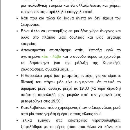
μία πολυεθνική εταιρεία και θα άλλαζα θέσεις και χώρες,
προχωρώντας παράλληλα επαγγελματικά.
Κάτι που και τώρα θα έκανα άνετα αν δεν είχαμε τον
Στεφανάκο.
Είναι άλλο να μετακομίζεις σε μια ξένη χώρα άνεργος και
άλλο στο πλαίσιο μιας δουλειάς και μιας μεγάλης
εταιρείας.
Απογευματάκι επιστρέψαμε σπίτι, έφτιαξα εγώ το
αγαπημένο
κέικ - λάβα
και ο συνοδοιπόρος το χοιρινό με
τα δαμάσκηνα (για της μάζωξη της Κυριακής),
χαλαρώσαμε, συμμαζέψαμε....
Η θαρραλέα μαμά (και μπαμπάς, εντάξει, για να είμαστε
δίκαιοι) του πάρτυ μάς είχε ενημερώσει ότι τελικά το
aquaparc μένει ανοιχτό μέχρι τις 19.00 (+1 ώρα δηλαδή)
οπότε η παραλαβή των μικρών από την γειτονιά μας
μεταφέρθηκε στις 19.50!
Καταλαβαίνετε πόσο χαρούμενος ήταν ο Στεφανάκος μετά
από μία τόσο γεμάτη ημέρα με τους φίλους του!
Τελικά έμειναν στις εσωτερικές νεροτσουλήθρες,
ξετρελάθηκε με το μέρος (τόσο που θέλει να κάνει και