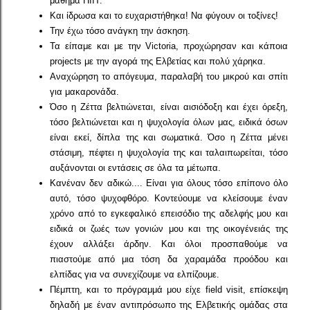
μάθημα HIIT.
Και ίδρωσα και το ευχαριστήθηκα! Να φύγουν οι τοξίνες!
Την έχω τόσο ανάγκη την άσκηση.
Τα είπαμε και με την Victoria, προχώρησαν και κάποια
projects με την αγορά της Ελβετίας και πολύ χάρηκα.
Αναχώρηση το απόγευμα, παραλαβή του μικρού και σπίτι
για μακαρονάδα.
Όσο η Ζέττα βελτιώνεται, είναι αισιόδοξη και έχει όρεξη,
τόσο βελτιώνεται και η ψυχολογία όλων μας, ειδικά όσων
είναι εκεί, δίπλα της και σωματικά. Όσο η Ζέττα μένει
στάσιμη, πέφτει η ψυχολογία της και ταλαιπωρείται, τόσο
αυξάνονται οι εντάσεις σε όλα τα μέτωπα.
Κανέναν δεν αδικώ.... Είναι για όλους τόσο επίπονο όλο
αυτό, τόσο ψυχοφθόρο. Κοντεύουμε να κλείσουμε έναν
χρόνο από το εγκεφαλικό επεισόδιο της αδελφής μου και
ειδικά οι ζωές των γονιών μου και της οικογένειάς της
έχουν αλλάξει άρδην. Και όλοι προσπαθούμε να
πιαστούμε από μια τόση δα χαραμάδα προόδου και
ελπίδας για να συνεχίζουμε να ελπίζουμε.
Πέμπτη, και το πρόγραμμά μου είχε field visit, επίσκεψη
δηλαδή με έναν αντιπρόσωπο της Ελβετικής ομάδας στα