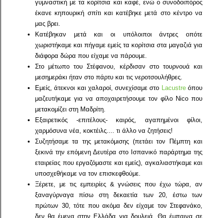
γυμναστική με τα κορίτσια και καφέ, ενώ ο συνοδοιπόρος
έκανε κηπουρική σπίτι και κατέβηκε μετά στο κέντρο να
μας βρει.
Κατέβηκαν μετά και οι υπόλοιποι άντρες οπότε
χωριστήκαμε και πήγαμε εμείς τα κορίτσια στα μαγαζιά για
διάφορα δώρα που είχαμε να πάρουμε.
Στο μέτωπο του Στέφανου, κέρδισαν στο τουρνουά και
μεσημεράκι ήταν στο πάρτυ και τις νεροτσουλήθρες.
Εμείς, άτεκνοι και χαλαροί, συνεχίσαμε στο
Lacustre
όπου
μαζευτήκαμε για να αποχαιρετήσουμε τον φίλο Nico που
μετακομίζει στη Μαδρίτη.
Εξαιρετικός -επιτέλους- καιρός, αγαπημένοι φίλοι,
χαρμόσυνα νέα, κοκτέιλς.... τι άλλο να ζητήσεις!
Συζητήσαμε τα της μετακόμισης (πετάει τον Πέμπτη και
ξεκινά την επόμενη Δευτέρα στο Ισπανικό παράρτημα της
εταιρείας που εργαζόμαστε και εμείς), αγκαλιαστήκαμε και
υποσχεθήκαμε να τον επισκεφθούμε.
Ξέρετε, με τις εμπειρίες & γνώσεις που έχω τώρα, αν
ξαναγύρναγα πίσω στη δεκαετία των 20, έστω των
πρώτων 30, τότε που ακόμα δεν είχαμε τον Στεφανάκο,
δεν θα έμενα στην Ελλάδα για δουλειά. Θα έμπαινα σε