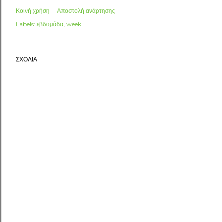
Κοινή χρήση
Αποστολή ανάρτησης
Labels:
εβδομάδα
week
ΣΧΌΛΙΑ