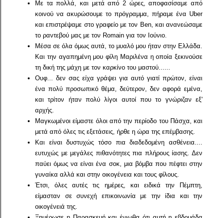
Με τα πολλά, και μετά από 2 ώρες, αποφασίσαμε από
κοινού να ακυρώσουμε το πρόγραμμα, πήραμε ένα Uber
και επιστρέψαμε στο γραφείο με τον Ben, και ανανεώσαμε
το ραντεβού μας με τον Romain για τον Ιούνιο.
Μέσα σε όλα όμως αυτά, το μυαλό μου ήταν στην Ελλάδα.
Και την αγαπημένη μου φίλη Μαριλένα η οποία ξεκινούσε
τη δική της μάχη με τον καρκίνο του μαστού......
Ουφ... δεν σας είχα γράψει για αυτό γιατί πρώτον, είναι
ένα πολύ προσωπικό θέμα, δεύτερον, δεν αφορά εμένα,
και τρίτον ήταν πολύ λίγοι αυτοί που το γνώριζαν εξ'
αρχής.
Μαγκωμένοι είμαστε όλοι από την περίοδο του Πάσχα, και
μετά από όλες τις εξετάσεις, ήρθε η ώρα της επέμβασης.
Και είναι δυστυχώς τόσο πια διαδεδομένη ασθένεια....
ευτυχώς με μεγάλες πιθανότητες πια πλήρους ίασης. Δεν
παύει όμως να είναι ένα σοκ, μια βόμβα που πέφτει στην
γυναίκα αλλά και στην οικογένεια και τους φίλους.
Έτσι, όλες αυτές τις ημέρες, και ειδικά την Πέμπτη,
είμασταν σε συνεχή επικοινωνία με την ίδια και την
οικογένειά της.
Ξημέρωσε η Παρασκευή και ένιωθα ότι αυτή η εβδομάδα