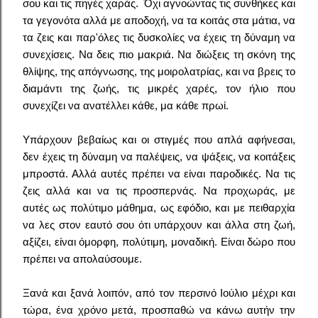
σου και τις πηγές χαράς. Όχι αγνοώντας τις συνθήκες και
τα γεγονότα αλλά με αποδοχή, να τα κοιτάς στα μάτια, να
τα ζεις και παρ'όλες τις δυσκολίες να έχεις τη δύναμη να
συνεχίσεις. Να δεις πιο μακριά. Να διώξεις τη σκόνη της
θλίψης, της απόγνωσης, της μοιρολατρίας, και να βρεις το
διαμάντι της ζωής, τις μικρές χαρές, τον ήλιο που
συνεχίζει να ανατέλλει κάθε, μα κάθε πρωί.
Υπάρχουν βεβαίως και οι στιγμές που απλά αφήνεσαι,
δεν έχεις τη δύναμη να παλέψεις, να ψάξεις, να κοιτάξεις
μπροστά. Αλλά αυτές πρέπει να είναι παροδικές. Να τις
ζεις αλλά και να τις προσπερνάς. Να προχωράς, με
αυτές ως πολύτιμο μάθημα, ως εφόδιο, και με πειθαρχία
να λες στον εαυτό σου ότι υπάρχουν και άλλα στη ζωή,
αξίζει, είναι όμορφη, πολύτιμη, μοναδική. Είναι δώρο που
πρέπει να απολαύσουμε.
Ξανά και ξανά λοιπόν, από τον περσινό Ιούλιο μέχρι και
τώρα, ένα χρόνο μετά, προσπαθώ να κάνω αυτήν την