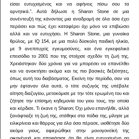
είσαι ευτυχισμένος και να αφήνεις πίσω σου τα
αρνητικά.". Αυτά δήλωσε η Sharon Stone σε μια
συνέντευξή της κάνοντας μια αναδρομή σε όλα όσα έχει
περάσει και πώς έχει καταφέρει όχι μόνο να επιβιώσει
αλλά και να ευτυχήσει. Η Sharon Stone, μια γυναίκα
θρύλος, με IQ 154, με μια πολύ δύσκολη παιδική ηλικία,
με 9 ανεπιτυχείς εγκυμοσύνες, και ένα εγκεφαλικό
επεισόδιο το 2001 που της στοίχισε σχεδόν τη ζωή της.
Χρειάστηκαν δύο χρόνια για να μπορέσει να επανέλθει
και να ανακτήσει ακόμα και τις πιο βασικές δεξιότητες,
όπως αυτή του διαβάσματος. Εκείνη την περίοδο, σαν να
μην έφταναν όλα αυτά, ο τότε συζυγός της υπέβαλε
αίτηση διαζυγίου, μετακόμισε με την τότε ερωμένη του και
ζήτησε την επίσημη κηδεμονία του γιου τους, την οποία
και κέρδισε. Τι έκανε η Sharon; Όχι μόνο επανήλθε, αλλά
ξανάφτιαξε τη ζωή της, στάθηκε στα πόδια της, μίλησε με
ειλικρίνεια και θάρρος για όλα όσα πέρασε, υιοθέτησε δύο
ακόμα γιους, αφιερώθηκε στην μονογονεϊκή της
οικογένειά και αποφάσισε ότι θα είναι ευτυχισμένη no