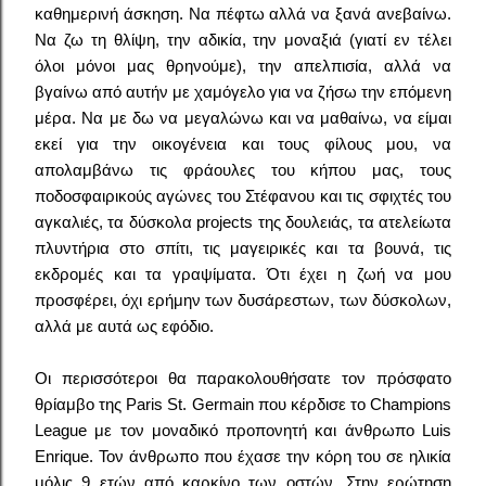
καθημερινή άσκηση. Να πέφτω αλλά να ξανά ανεβαίνω.
Να ζω τη θλίψη, την αδικία, την μοναξιά (γιατί εν τέλει
όλοι μόνοι μας θρηνούμε), την απελπισία, αλλά να
βγαίνω από αυτήν με χαμόγελο για να ζήσω την επόμενη
μέρα. Να με δω να μεγαλώνω και να μαθαίνω, να είμαι
εκεί για την οικογένεια και τους φίλους μου, να
απολαμβάνω τις φράουλες του κήπου μας, τους
ποδοσφαιρικούς αγώνες του Στέφανου και τις σφιχτές του
αγκαλιές, τα δύσκολα projects της δουλειάς, τα ατελείωτα
πλυντήρια στο σπίτι, τις μαγειρικές και τα βουνά, τις
εκδρομές και τα γραψίματα. Ότι έχει η ζωή να μου
προσφέρει, όχι ερήμην των δυσάρεστων, των δύσκολων,
αλλά με αυτά ως εφόδιο.
Οι περισσότεροι θα παρακολουθήσατε τον πρόσφατο
θρίαμβο της Paris St. Germain που κέρδισε το Champions
League με τον μοναδικό προπονητή και άνθρωπο Luis
Enrique. Τον άνθρωπο που έχασε την κόρη του σε ηλικία
μόλις 9 ετών από καρκίνο των οστών. Στην ερώτηση